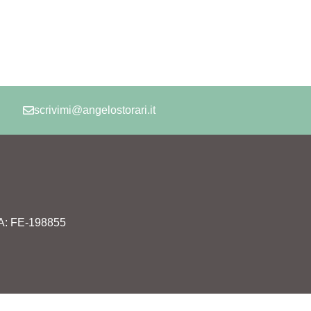
scrivimi@angelostorari.it
REA: FE-198855